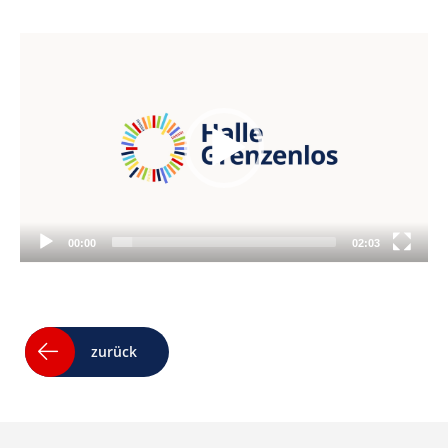
Video
Player
00:00
02:03
zurück