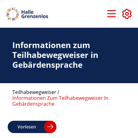
Direkt
zum
Inhalt
Informationen zum
Teilhabewegweiser in
Gebärdensprache
Teilhabewegweiser
Informationen Zum Teilhabewegweiser In
Pfadnavigation
Gebärdensprache
Vorlesen