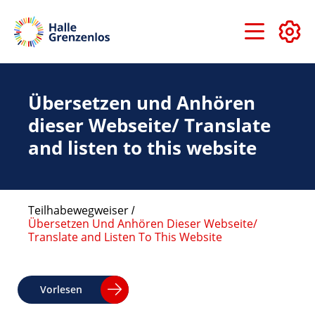
Direkt
zum
Inhalt
Übersetzen und Anhören
dieser Webseite/ Translate
and listen to this website
Teilhabewegweiser
Übersetzen Und Anhören Dieser Webseite/
Pfadnavigation
Translate and Listen To This Website
Vorlesen