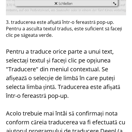
3. traducerea este afișată într-o fereastră pop-up.
Pentru a asculta textul tradus, este suficient să faceți
clic pe săgeata verde.
Pentru a traduce orice parte a unui text,
selectați textul și faceți clic pe opțiunea
"Traducere" din meniul contextual. Se
afișează o selecție de limbă în care puteți
selecta limba țintă. Traducerea este afișată
într-o fereastră pop-up.
Acolo trebuie mai întâi să confirmați nota
conform căreia traducerea va fi efectuată cu
ajutorul programului de traducere Deepl (a