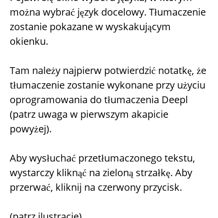
można wybrać język docelowy. Tłumaczenie
zostanie pokazane w wyskakującym
okienku.
Tam należy najpierw potwierdzić notatkę, że
tłumaczenie zostanie wykonane przy użyciu
oprogramowania do tłumaczenia Deepl
(patrz uwaga w pierwszym akapicie
powyżej).
Aby wysłuchać przetłumaczonego tekstu,
wystarczy kliknąć na zieloną strzałkę. Aby
przerwać, kliknij na czerwony przycisk.
(patrz ilustracje)