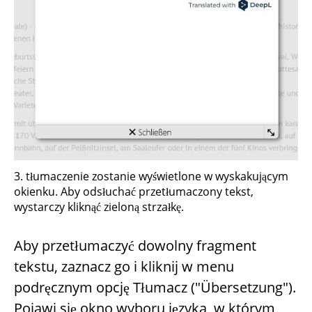
3. tłumaczenie zostanie wyświetlone w wyskakującym
okienku. Aby odsłuchać przetłumaczony tekst,
wystarczy kliknąć zieloną strzałkę.
Aby przetłumaczyć dowolny fragment
tekstu, zaznacz go i kliknij w menu
podręcznym opcję Tłumacz ("Übersetzung").
Pojawi się okno wyboru języka, w którym