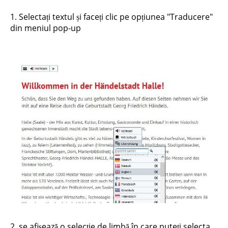
1. Selectați textul și faceți clic pe opțiunea "Traducere"
din meniul pop-up
2. se afișează o selecție de limbă în care puteți selecta