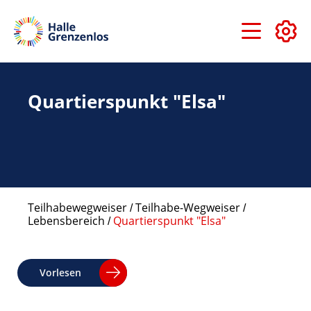
Direkt
zum
Inhalt
Quartierspunkt "Elsa"
Teilhabewegweiser
Teilhabe-Wegweiser
Lebensbereich
Quartierspunkt "Elsa"
Pfadnavigation
Vorlesen