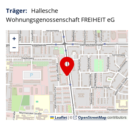
Träger:
Hallesche
Wohnungsgenossenschaft FREIHEIT eG
+
−
|
©
contributors
Leaflet
OpenStreetMap